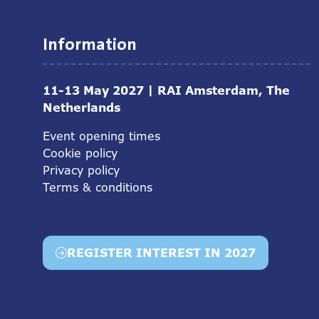
Information
11-13 May 2027 | RAI Amsterdam, The
Netherlands
Event opening times
Cookie policy
Privacy policy
Terms & conditions
REGISTER INTEREST IN 2027
(opens
in
a
new