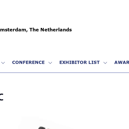
Amsterdam, The Netherlands
CONFERENCE
EXHIBITOR LIST
AWAR
SHOW
SHOW
SHOW
SUBMENU
SUBMENU
SUBMENU
FOR:
FOR:
FOR:
VISIT
CONFERENCE
EXHIBITO
LIST
C