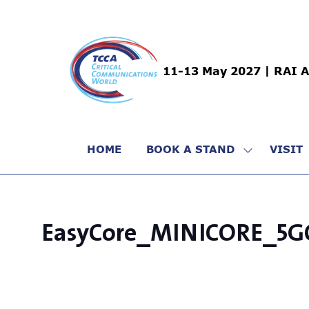
11-13 May 2027 | RAI 
HOME
BOOK A STAND
VISIT
SHOW
SUBMENU
FOR:
BOOK
A
EasyCore_MINICORE_5G
STAND