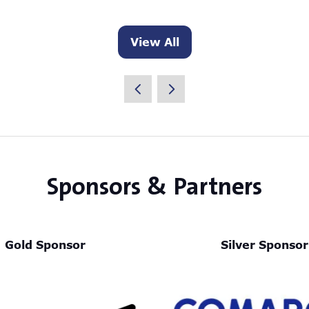
View All
(opens
in
a
new
tab)
Sponsors & Partners
Gold Sponsor
Silver Sponsor