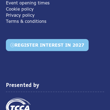
Event opening times
Cookie policy
Privacy policy
Terms & conditions
REGISTER INTEREST IN 2027
(opens
in
a
new
tab)
Presented by